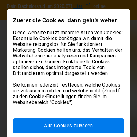
Dein Bachelorstudium 2026/27!
Hier
online
Für Studierende
Für Dozierende
Claudiana
Bachelorstudium
Post Lauream
Forschung
Services
einschreiben.
Gesundheitsberufe erle
Fachkompetenzen erwei
Kenntnisse vertiefen
Zuerst die Cookies, dann geht's weiter.
Bibliothek
Informationen rund ums Studiu
Für Dozierende
Über die Claudiana
Diese Website nutzt mehrere Arten von Cookies:
Bachelor
Laurea Magistrale
Forschung an der Claudiana
Bozen und Umgebung
Medicine & Surg
Master 
Kontakt und Ansprechperson
Teacher Training
Claudiana Simulation Center
Essentielle Cookies benötigen wir, damit die
SAMNET
Claudiana Campus
Website reibungslos für Sie funktioniert.
Teacher Training 1
Claudiana in Bildern
Institutional Review Board (IRB
Claudiana Store
Marketing-Cookies helfen uns, das Verhalten der
Teacher Training 2
Biomedizinische Labortechnik
Laurea Magistrale in Pflege- un
Websitebesucher analysieren und Kampagnen
Claudiana Why
Hebammenwissenschaften
optimieren zu können. Funktionelle Cookies
Teacher Training 3
Dentalhygiene
Dienste und Ressourcen
stellen sicher, dass integrierte Tools von
Ergotherapie
Dienst für Studienberatung
Drittanbietern optimal dargestellt werden.
Einschreibung Bachelorstudiu
Ernährungstherapie
Sie können jederzeit festlegen, welche Cookies
Für Studienanwärter
Alle Ausbildungen im Überbli
Hebammen
sie zulassen möchten und welche nicht (Zugriff
News & Events
zu den Cookie-Einstellungen finden Sie im
Krankenpflege
Verpflegung und Unterkunft
Websitebereich "Cookies").
Logopädie
Welcher Studiengang?
Medizinische Radiologietechno
Physiotherapie
Alle Cookies zulassen
Sanitätsassistenz