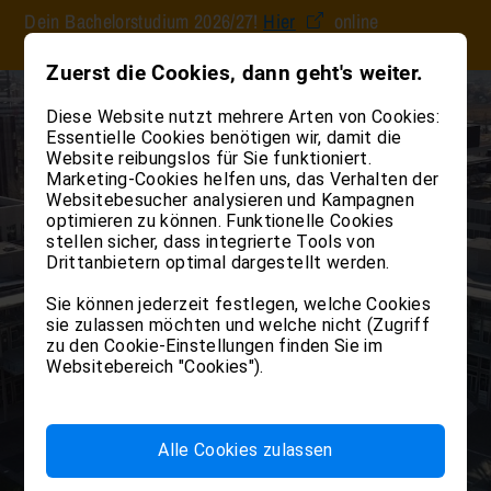
Dein Bachelorstudium 2026/27!
Hier
online
Für Studierende
Für Dozierende
Claudiana
Bachelorstudium
Post Lauream
Forschung
Services
einschreiben.
Gesundheitsberufe erle
Fachkompetenzen erwei
Kenntnisse vertiefen
Zuerst die Cookies, dann geht's weiter.
Bibliothek
Informationen rund ums Studiu
Für Dozierende
Über die Claudiana
Diese Website nutzt mehrere Arten von Cookies:
Bachelor
Laurea Magistrale
Forschung an der Claudiana
Bozen und Umgebung
Medicine & Surg
Master 
Kontakt und Ansprechperson
Teacher Training
Claudiana Simulation Center
Essentielle Cookies benötigen wir, damit die
SAMNET
Claudiana Campus
Website reibungslos für Sie funktioniert.
Teacher Training 1
Claudiana in Bildern
Institutional Review Board (IRB
Claudiana Store
Marketing-Cookies helfen uns, das Verhalten der
Teacher Training 2
Biomedizinische Labortechnik
Laurea Magistrale in Pflege- un
Websitebesucher analysieren und Kampagnen
Claudiana Why
Hebammenwissenschaften
optimieren zu können. Funktionelle Cookies
Teacher Training 3
Dentalhygiene
Dienste und Ressourcen
stellen sicher, dass integrierte Tools von
Ergotherapie
Dienst für Studienberatung
Drittanbietern optimal dargestellt werden.
Einschreibung Bachelorstudiu
Ernährungstherapie
Sie können jederzeit festlegen, welche Cookies
Für Studienanwärter
Alle Ausbildungen im Überbli
Hebammen
sie zulassen möchten und welche nicht (Zugriff
News & Events
zu den Cookie-Einstellungen finden Sie im
Krankenpflege
Verpflegung und Unterkunft
Websitebereich "Cookies").
Logopädie
Welcher Studiengang?
Medizinische Radiologietechno
Physiotherapie
Alle Cookies zulassen
Sanitätsassistenz