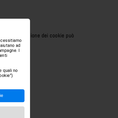
e. La disattivazione dei cookie può
necessitiamo
 aiutano ad
campagne. I
enti
 quali no
ookie").
ie
lizzate”.