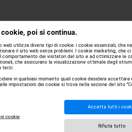
e i cookie?
 cookie, poi si continua.
r è possibile disattivare o cancellare l’uso dei cooki
 web utilizza diversi tipi di cookie: i cookie essenziali, che 
to o errato di alcuni siti web.
zionare il sito web senza problemi. I cookie marketing, che ci
ive impostazioni:
il comportamento dei visitatori del sito e ad ottimizzare le 
ionali, che assicurano la visualizzazione ottimale degli strum
 terzi.
idere in qualsiasi momento quali cookie desidera accettare e
u ‘Opzioni Internet’.
alle impostazioni dei cookie si trova nella sezione del sito "C
Accetta tutti i cook
selezionare ‘Opzioni’.
ni cookie
Rifiuta tutto
” selezionare l’opzione “utilizza impostazioni persona