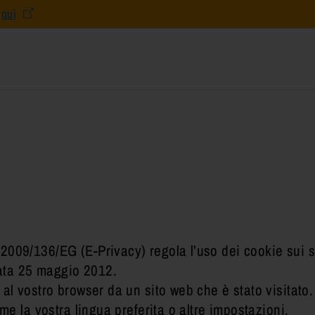
e
quì
anitarie
tenze
onoscenze
nti e studentesse
ta
edicine and Surgery
Master e Perfezionamento
Corsi di Specializzazione
riferimento
Center
oard (IRB)
rale in Scienze
triche
ntesse
rea 2026/27
percorsi formativi
2009/136/EG (E-Privacy) regola l’uso dei cookie sui s
one
 data 25 maggio 2012.
 al vostro browser da un sito web che è stato visitato
Radiologia Medica
ome la vostra lingua preferita o altre impostazioni.