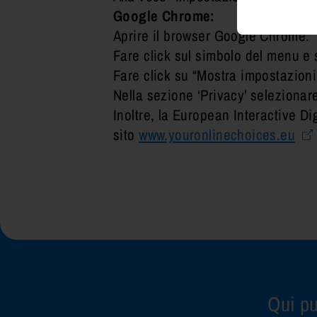
Google Chrome:
Aprire il browser Google Chrome.
Fare click sul simbolo del menu e 
Fare click su “Mostra impostazioni
Nella sezione ‘Privacy’ selezionar
Inoltre, la European Interactive Dig
sito
www.youronlinechoices.eu
Qui pu