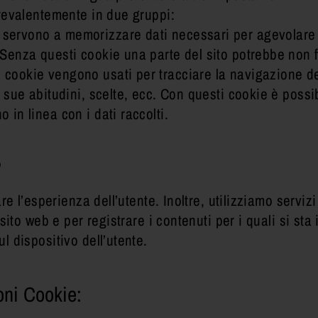
ione nell'ambiente e nei
revalentemente in due gruppi:
servono a memorizzare dati necessari per agevolare 
io Biomedico
e. Senza questi cookie una parte del sito potrebbe non
cookie vengono usati per tracciare la navigazione del
lle sue abitudini, scelte, ecc. Con questi cookie è pos
corsi di laurea
o in linea con i dati raccolti.
?
e l’esperienza dell’utente. Inoltre, utilizziamo servizi 
sito web e per registrare i contenuti per i quali si st
 dispositivo dell’utente.
oni Cookie: