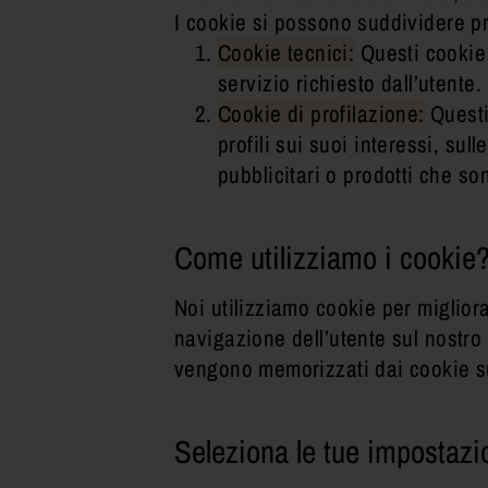
Tecniche della Prevenz
I cookie si possono suddividere p
luoghi di lavoro
Cookie tecnici:
Questi cookie 
Tecniche di Laborator
servizio richiesto dall’utent
Terapia Occupazionale
Cookie di profilazione:
Questi 
profili sui suoi interessi, su
Panoramica di tutti i 
pubblicitari o prodotti che son
Come utilizziamo i cookie
Noi utilizziamo cookie per migliorar
navigazione dell’utente sul nostro 
vengono memorizzati dai cookie sul
Seleziona le tue impostazi