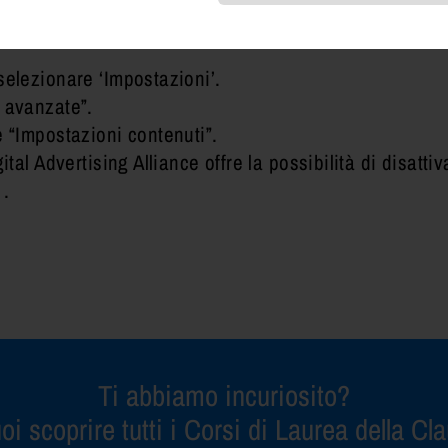
selezionare ‘Impostazioni’.
 avanzate”.
e “Impostazioni contenuti”.
ital Advertising Alliance offre la possibilità di disatti
.
Ti abbiamo incuriosito?
oi scoprire tutti i Corsi di Laurea della Cl