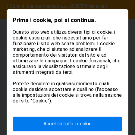
I Corsi di Laurea triennali a.a. 2026/27! Iscrizioni
Per gli studenti
Per i/le docenti
Claudiana
Corsi di Laurea
Post Lauream
Ricerca
Servizi
online
quì
Studia le professioni san
Sviluppa le tue compet
Approfondisci le tue co
Prima i cookie, poi si continua.
Biblioteca
Informazioni per studenti e stu
Per i/le docenti
La Claudiana si presenta
Questo sito web utilizza diversi tipi di cookie: i
Corso di laurea
Laurea Magistrale
Ricerca
Bolzano dintorni
Medicine 
Master 
Contatto e persona di riferimen
Teacher Training
Claudiana Simulation Center
cookie essenziali, che necessitiamo per far
SAMNET
Claudiana Campus
funzionare il sito web senza problemi. I cookie
Teacher Training 1
Claudiana in immagini
Institutional Review Board (IRB
Claudiana Store
marketing, che ci aiutano ad analizzare il
Teacher Training 2
Assistenza Sanitaria
Corso di Laurea Magistrale in S
comportamento dei visitatori del sito e ad
Claudiana Why
ostetriche
ottimizzare le campagne. I cookie funzionali, che
Teacher Training 3
Dietistica
Futuri studenti e studentesse
assicurano la visualizzazione ottimale degli
Fisioterapia
Iscrizioni Corsi di Laurea 2026
strumenti integrati da terzi.
News & Events
Igiene Dentale
Potete decidere in qualsiasi momento quali
Quale corso di studi?
Panoramica di tutti i percorsi
Infermieristica
cookie desidera accettare e quali no (l'accesso
Ristorazione e Abitazione
alle impostazioni dei cookie si trova nella sezione
Logopedia
Servizi e risorse
del sito "Cookie").
Ostetricia
Servizio Orientamento
Tecniche Sanitarie di Radiolog
Tecniche della Prevenzione nell
Accetta tutti i cookie
lavoro